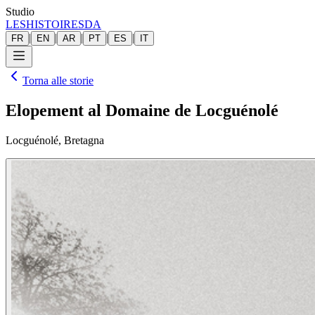
Studio
LESHISTOIRESDA
|
|
|
|
|
FR
EN
AR
PT
ES
IT
Torna alle storie
Elopement al Domaine de Locguénolé
Locguénolé, Bretagna