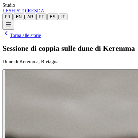
Studio
LESHISTOIRESDA
|
|
|
|
|
FR
EN
AR
PT
ES
IT
Torna alle storie
Sessione di coppia sulle dune di Keremma
Dune di Keremma, Bretagna