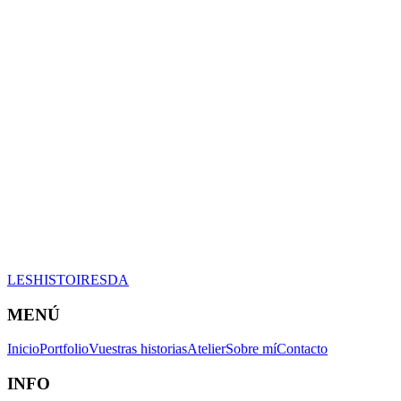
LESHISTOIRESDA
MENÚ
Inicio
Portfolio
Vuestras historias
Atelier
Sobre mí
Contacto
INFO